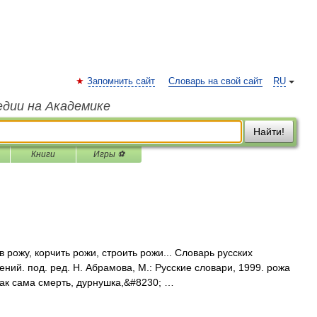
Запомнить сайт
Словарь на свой сайт
RU
едии на Академике
Найти!
Книги
Игры ⚽
 рожу, корчить рожи, строить рожи... Словарь русских
ий. под. ред. Н. Абрамова, М.: Русские словари, 1999. рожа
как сама смерть, дурнушка,&#8230; …