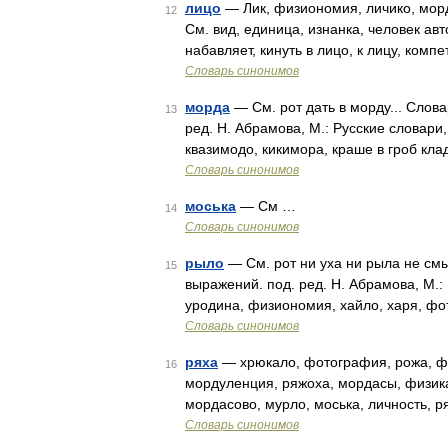
лицо
— Лик, физиономия, личико, морд
12
См. вид, единица, изнанка, человек ав
набавляет, кинуть в лицо, к лицу, комп
Словарь синонимов
морда
— См. рот дать в морду... Слов
13
ред. Н. Абрамова, М.: Русские словари,
квазимодо, кикимора, краше в гроб кла
Словарь синонимов
моська
— См …
14
Словарь синонимов
рыло
— См. рот ни уха ни рыла не смы
15
выражений. под. ред. Н. Абрамова, М.:
уродина, физиономия, хайло, харя, фо
Словарь синонимов
ряха
— хрюкало, фотография, рожа, фи
16
мордуленция, ряжоха, мордасы, физик
мордасово, мурло, моська, личность, 
Словарь синонимов