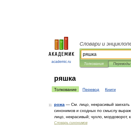
Словари и энциклоп
academic.ru
Толкования
Переводы
ряшка
Толкование
Перевод
Книги
рожа
— См. лицо, некрасивый заехать в
11
синонимов и сходных по смыслу выражен
лицо, некрасивый; чухло, мордоворот, 
Словарь синонимов