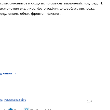
сских синонимов и сходных по смыслу выражений. под. ред. Н.
физиономия вид, лицо; фотография, циферблат, лик, рожа,
мордуленция, облик, фронтон, физика …
дующая
→
ка
,
Реклама на сайте
18+