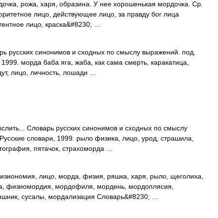
очка, рожа, харя, образина. У нее хорошенькая мордочка. Ср.
торитетное лицо, действующее лицо, за правду бог лица
етентное лицо, краска&#8230; …
арь русских синонимов и сходных по смыслу выражений. под.
 1999. морда баба яга, жаба, как сама смерть, каракатица,
дут, лицо, личность, лошади …
слить... Словарь русских синонимов и сходных по смыслу
 Русские словари, 1999. рыло физика, лицо, урод, страшила,
тография, пятачок, страхоморда …
зиономия, лицо, морда, физия, ряшка, харя, рыло, щеголиха,
а, физиомордия, мордофиля, мордень, мордоплясия,
ряшник, сусалы, мордализация Словарь&#8230; …