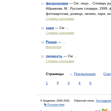
физиономия
— См. лицо... Словарь ру
17
Абрамова, М.: Русские словари, 1999. 
фотокарточка, рожица, личико, харя, 
Словарь синонимов
харя
— См …
18
Словарь синонимов
Решка
— …
19
Википедия
личность
— См …
20
Словарь синонимов
Страницы
←
Предыдущая
Сле
1
2
3
4
5
© Академик, 2000-2026
Обратная связь:
Техподдерж
👣 Путешествия